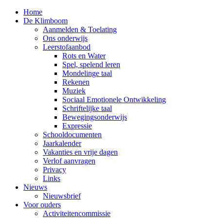
Home
De Klimboom
Aanmelden & Toelating
Ons onderwijs
Leerstofaanbod
Rots en Water
Spel, spelend leren
Mondelinge taal
Rekenen
Muziek
Sociaal Emotionele Ontwikkeling
Schriftelijke taal
Bewegingsonderwijs
Expressie
Schooldocumenten
Jaarkalender
Vakanties en vrije dagen
Verlof aanvragen
Privacy
Links
Nieuws
Nieuwsbrief
Voor ouders
Activiteitencommissie