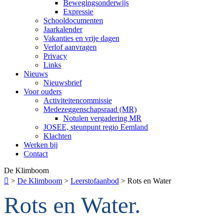
Bewegingsonderwijs
Expressie
Schooldocumenten
Jaarkalender
Vakanties en vrije dagen
Verlof aanvragen
Privacy
Links
Nieuws
Nieuwsbrief
Voor ouders
Activiteitencommissie
Medezeggenschapsraad (MR)
Notulen vergadering MR
JOSEE, steunpunt regio Eemland
Klachten
Werken bij
Contact
De Klimboom

>
De Klimboom
>
Leerstofaanbod
>
Rots en Water
Rots en Water.