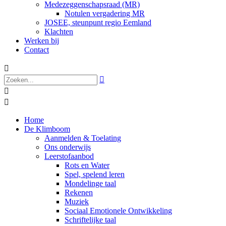
Medezeggenschapsraad (MR)
Notulen vergadering MR
JOSEE, steunpunt regio Eemland
Klachten
Werken bij
Contact




Home
De Klimboom
Aanmelden & Toelating
Ons onderwijs
Leerstofaanbod
Rots en Water
Spel, spelend leren
Mondelinge taal
Rekenen
Muziek
Sociaal Emotionele Ontwikkeling
Schriftelijke taal