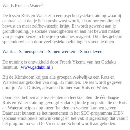
Wat is Rots en Water?
De lessen Rots en Water zijn een psycho-fysieke training waarbij
centraal staat dat je lichaamsbewust wordt, daardoor emotioneel
bewust en meer zelfbewustzijn krijgt.
Er wordt gewerkt aan je
grondhouding, je sociale vaardigheden en aan het bewust maken
van je eigen keuze in hoe je op situaties reageert.
Dit alles gebeurt
spelenderwijs en door veel fysieke oefeningen samen te doen.
Want…. Samenspelen = Samen werken = Samenleven.
De training is ontwikkeld door Freerk Ykema van het Gadaku
Instituut. (
www.gadaku.nl
)
Bij de Klimboom krijgen alle groepen
wekelijks
een Rots en
Waterles aangeboden van ong. 35 minuten. De les wordt gegeven
door juf Ank Duister, advanced trainer van Rots en Water.
Daarnaast hebben alle assistenten en leerkrachten de ééndaagse
Rots en Water training gevolgd zodat zij in de groepssituatie de Rots
en Waterprincipes nog meer ‘handen en voeten’ kunnen geven.
Daarnaast kunnen ze het meenemen in het SEO-programma ZIEN
(sociaal emotionele ontwikkeling) en het vak Burgerschap dat vanuit
het programma van De Vreedzame School wordt aangeboden.